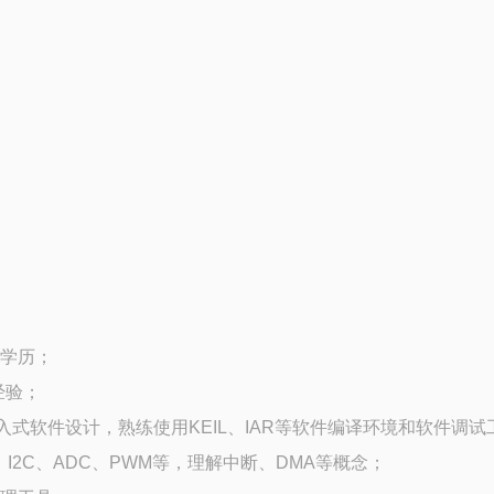
上学历；
经验；
）的嵌入式软件设计，熟练使用KEIL、IAR等软件编译环境和软件调
、I2C、ADC、PWM等，理解中断、DMA等概念；