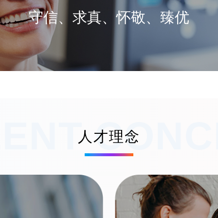
守信、求真、怀敬、臻优
LENT CONC
人才理念