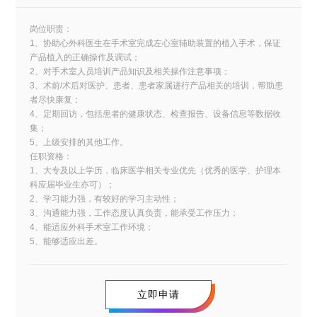
岗位职责：
1、协助心外科医生在手术室完成左心室辅助装置的植入手术，保证
产品植入的正确操作及调试；
2、对手术室人员培训产品知识及相关操作注意事项；
3、术前/术后对医护、患者、患者家属进行产品相关的培训，帮助患
者尽快康复；
4、定期回访，包括患者的健康状态、检查报告、设备信息等数据收
集；
5、上级安排的其他工作。
任职资格：
1、大专及以上学历，临床医学相关专业优先（优秀的医学、护理本
科应届毕业生亦可）；
2、学习能力强，有较好的学习主动性；
3、沟通能力强，工作态度认真负责，能承受工作压力；
4、能适应外科手术室工作环境；
5、能够适应出差。
立即申请