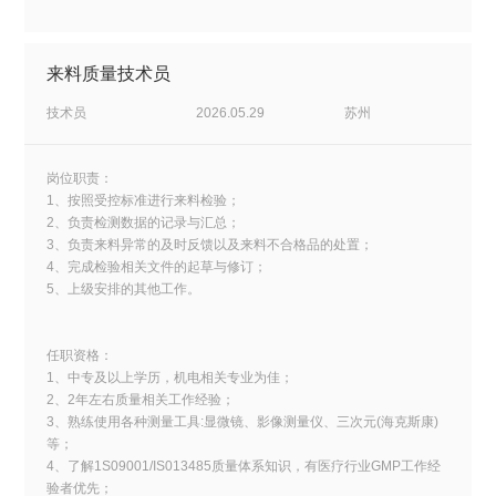
来料质量技术员
技术员
2026.05.29
苏州
岗位职责：
1、按照受控标准进行来料检验；
2、负责检测数据的记录与汇总；
3、负责来料异常的及时反馈以及来料不合格品的处置；
4、完成检验相关文件的起草与修订；
5、上级安排的其他工作。
任职资格：
1、中专及以上学历，机电相关专业为佳；
2、2年左右质量相关工作经验；
3、熟练使用各种测量工具:显微镜、影像测量仪、三次元(海克斯康)
等；
4、了解1S09001/IS013485质量体系知识，有医疗行业GMP工作经
验者优先；