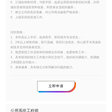
6、汇报给销售经理，与医学部，临床运营部保持密切的沟通，共同
做好患者筛选前资料收集，和患者全流程的服务；
7、树立公司的良好形象，对公司商业秘密严格保密；
8、上级安排的其他工作。
任职资格：
1、本科及以上学历，临床医学、医药相关专业优先；
2、2年以上销售经验，医疗器械、医药行业优先，有心脏手术高值耗
材技术支持经验者优先；
3、熟悉医院工作流程和经销商合作经验，热爱销售工作；
4、具有较强的独立工作能力和社交技巧，较好的沟通能力、协调能
力和团队合作能カ；
5、身体健康，具有独立分析和解决问题的能力。
立即申请
公用系统工程师