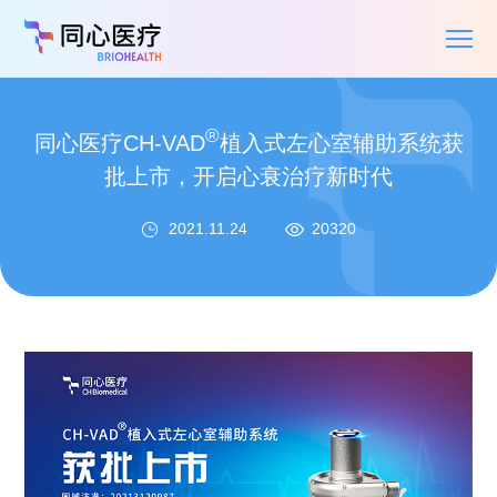
®
同心医疗CH-VAD
植入式左心室辅助系统获
批上市，开启心衰治疗新时代
2021.11.24
20320