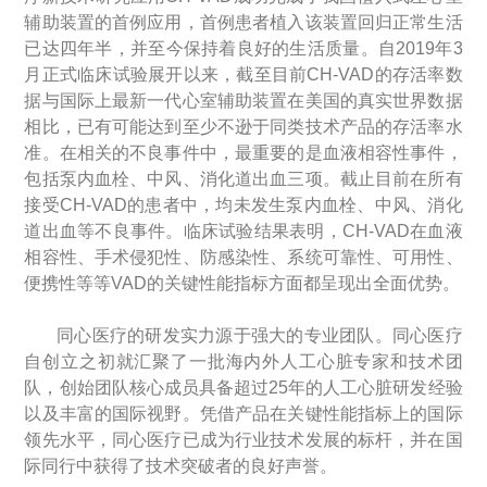
辅助装置的首例应用，首例患者植入该装置回归正常生活
已达四年半，并至今保持着良好的生活质量。自2019年3
月正式临床试验展开以来，截至目前CH-VAD的存活率数
据与国际上最新一代心室辅助装置在美国的真实世界数据
相比，已有可能达到至少不逊于同类技术产品的存活率水
准。在相关的不良事件中，最重要的是血液相容性事件，
包括泵内血栓、中风、消化道出血三项。截止目前在所有
接受CH-VAD的患者中，均未发生泵内血栓、中风、消化
道出血等不良事件。临床试验结果表明，CH-VAD在血液
相容性、手术侵犯性、防感染性、系统可靠性、可用性、
便携性等等VAD的关键性能指标方面都呈现出全面优势。
同心医疗的研发实力源于强大的专业团队。同心医疗
自创立之初就汇聚了一批海内外人工心脏专家和技术团
队，创始团队核心成员具备超过25年的人工心脏研发经验
以及丰富的国际视野。凭借产品在关键性能指标上的国际
领先水平，同心医疗已成为行业技术发展的标杆，并在国
际同行中获得了技术突破者的良好声誉。