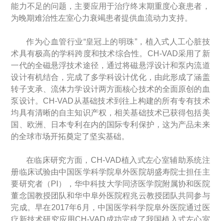
能力不足的问题，主要应用于治疗终末期重度心衰患者，
为晚期难治性左室心力衰竭患者提供血流动力支持。
作为心血管行业“皇冠上的明珠”，植入式人工心脏技
术具有极高的学科跨度和技术综合性。CH-VAD采用了新
一代的全磁悬浮技术途径，通过将磁悬浮设计和泵内流道
设计有机结合，完成了多学科设计优化，由此形成了涵盖
转子支承、流体力学设计两方面核心技术的全面原创的血
泵设计。CH-VAD从基础技术到往上构建的所有专有技术
均具有清晰的自主知识产权，相关基础技术已获得包括美
国、欧洲、日本专利在内的国际专利保护，这为产品未来
的全球市场开拓奠定了坚实基础。
在临床研究方面，CH-VAD植入式左心室辅助系统注
册临床试验由中国医学科学院阜外医院胡盛寿院士担任主
要研究者（PI），华中科技大学同济医学院附属协和医院
董念国教授团队和华中阜外医院程兆云教授团队共同参与
完成。早在2017年6月，中国医学科学院阜外医院通过医
疗新技术研究应用CH-VAD成功完成了我国植入式左心室